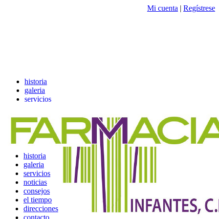
Mi cuenta
|
Regístrese
historia
galeria
servicios
noticias
consejos
el tiempo
direcciones
contacto
historia
galeria
servicios
noticias
consejos
el tiempo
direcciones
contacto