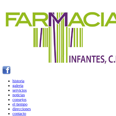
historia
galeria
servicios
noticias
consejos
el tiempo
direcciones
contacto