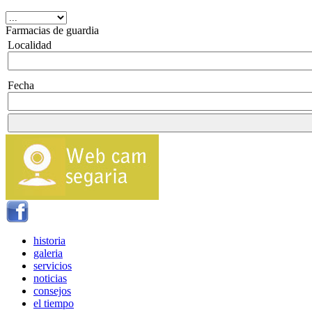
Farmacias de guardia
Localidad
Fecha
historia
galeria
servicios
noticias
consejos
el tiempo